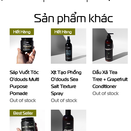
Sản phẩm khác
Hết Hàng
Hết Hàng
Sáp Vuốt Tóc
Xịt Tạo Phồng
Dầu Xả Tea
O'douds Multi
O'douds Sea
Tree + Grapefruit
Purpose
Salt Texture
Conditioner
Pomade
Spray
Out of stock
Out of stock
Out of stock
Best Seller