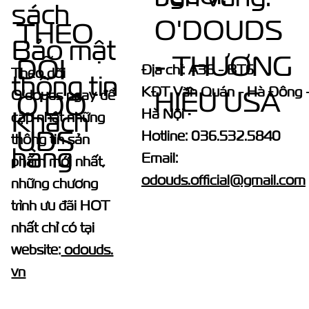
sách
O'DOUDS
THEO
Bảo mật
- THƯƠNG
DÕI
Địa chỉ: A36 - BT6
Theo dõi
thông tin
KĐT Văn Quán - Hà Đông 
HIỆU USA
O'douds ngay để
O'DO
Hà Nội
Khách
cập nhật những
UDS
Hotline: 036.532.5840
thông tin sản
hàng
Email:
phẩm mới nhất,
odouds.official@gmail.com
những chương
trình ưu đãi HOT
nhất chỉ có tại
website:
odouds.
vn