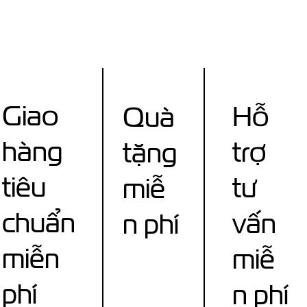
Giao
Hỗ
Quà
hàng
trợ
tặng
tiêu
tư
miễ
chuẩn
vấn
n phí
miễn
miễ
phí
n phí