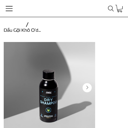
/
Dầu Gội Khô O'douds