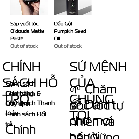
Sáp vuốt tóc
Dầu Gội
O'douds Matte
Pumpkin Seed
Paste
Oil
Out of stock
Out of stock
CHÍNH
SỨ MỆNH
SÁCH HỖ
CỦA
Chính sách
🌱 Chăm
Giao hàng
Chính sách &
TRỢ
CHÚNG
🌈 Dành
sóc tóc tự
Chính sách Thanh
Quy định
TÔI
toán
Chính sách Đổi
cho mọi
nhiên và
trả
Chính
người.
bền vững.