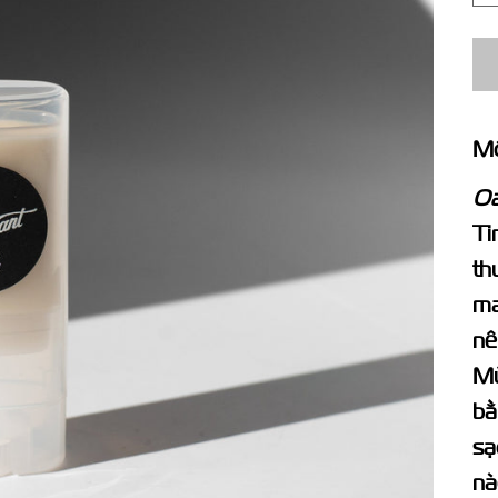
Mô
Oả
Ti
th
ma
nê
Mù
bằ
sạ
nà