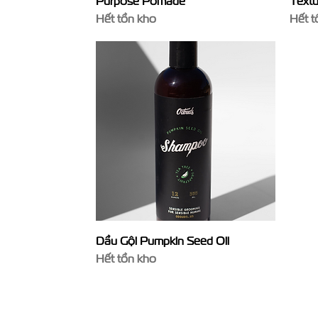
Purpose Pomade
Textu
Hết tồn kho
Hết t
Xem nhanh
Dầu Gội Pumpkin Seed Oil
Hết tồn kho