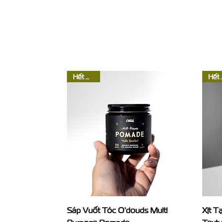
Hết Hàng
Hế
Xem nhanh
Sáp Vuốt Tóc O'douds Multi
Xịt T