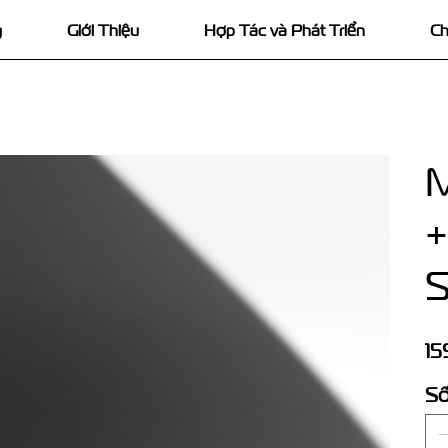
g
Giới Thiệu
Hợp Tác và Phát Triển
Ch
M
+
S
Giá
15
Số