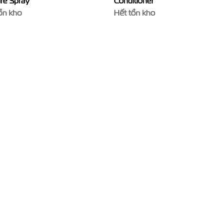
re Spray
Conditioner
ồn kho
Hết tồn kho