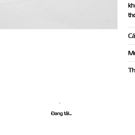
kh
th
Cá
Mẹ
Th
Đang tải…