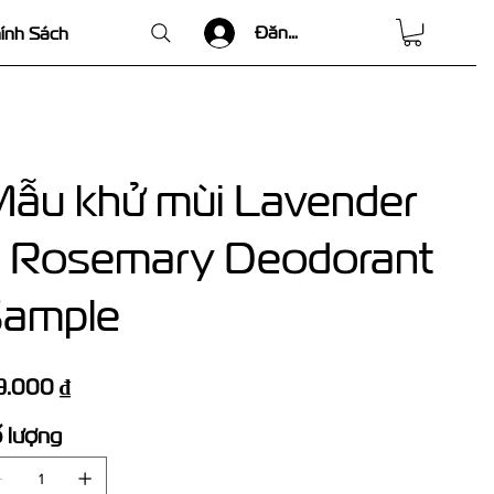
Đăng nhập
ính Sách
ẫu khử mùi Lavender
 Rosemary Deodorant
ample
9.000 ₫
 lượng