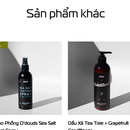
Sản phẩm khác
t Hàng
Xem nhanh
Xem nhanh
ạo Phồng O'douds Sea Salt
Dầu Xả Tea Tree + Grapefruit