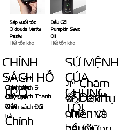
Sáp vuốt tóc
Dầu Gội
O'douds Matte
Pumpkin Seed
Paste
Oil
Hết tồn kho
Hết tồn kho
CHÍNH
SỨ MỆNH
SÁCH HỖ
CỦA
Chính sách
🌱 Chăm
Giao hàng
Chính sách &
TRỢ
CHÚNG
🌈 Dành
sóc tóc tự
Chính sách Thanh
Quy định
TÔI
toán
Chính sách Đổi
cho mọi
nhiên và
trả
Chính
người.
bền vững.