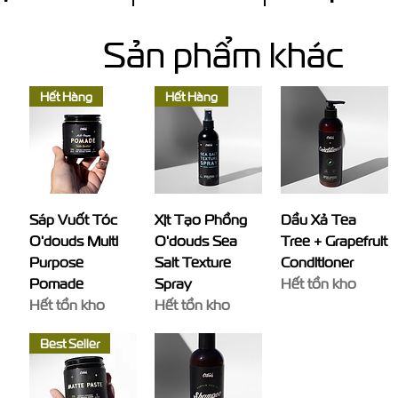
Sản phẩm khác
Hết Hàng
Hết Hàng
Sáp Vuốt Tóc
Xịt Tạo Phồng
Dầu Xả Tea
O'douds Multi
O'douds Sea
Tree + Grapefruit
Purpose
Salt Texture
Conditioner
Pomade
Spray
Hết tồn kho
Hết tồn kho
Hết tồn kho
Best Seller