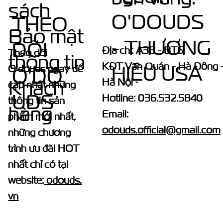
sách
O'DOUDS
THEO
Bảo mật
- THƯƠNG
DÕI
Địa chỉ: A36 - BT6
Theo dõi
thông tin
KĐT Văn Quán - Hà Đông 
HIỆU USA
O'douds ngay để
O'DO
Hà Nội
Khách
cập nhật những
UDS
Hotline: 036.532.5840
thông tin sản
hàng
Email:
phẩm mới nhất,
odouds.official@gmail.com
những chương
trình ưu đãi HOT
nhất chỉ có tại
website:
odouds.
vn