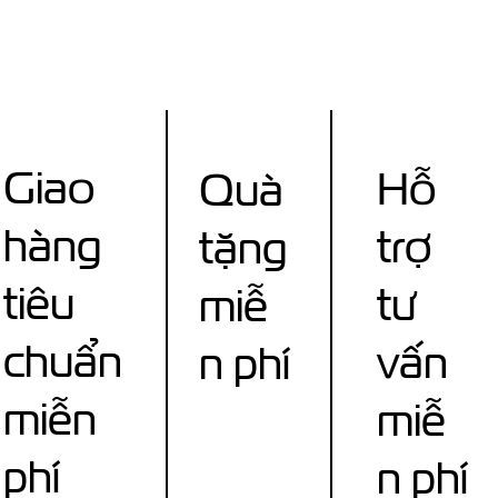
Giao
Hỗ
Quà
hàng
trợ
tặng
tiêu
tư
miễ
chuẩn
vấn
n phí
miễn
miễ
phí
n phí